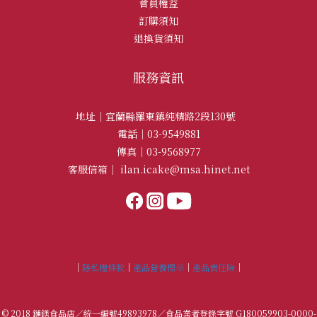
會員權益
訂購須知
退換貨須知
服務資訊
地址｜宜蘭縣羅東鎮純精路2段130號
電話｜03-9549881
傳真｜03-9568977
客服信箱｜
ilan.icake@msa.hinet.net
｜
隱私權條款
｜
產品營養標示
｜
產品責任險
｜
© 2018 鏈鎂食品店／統一編號49893978／食品業者登錄字號 G180059903-0000-